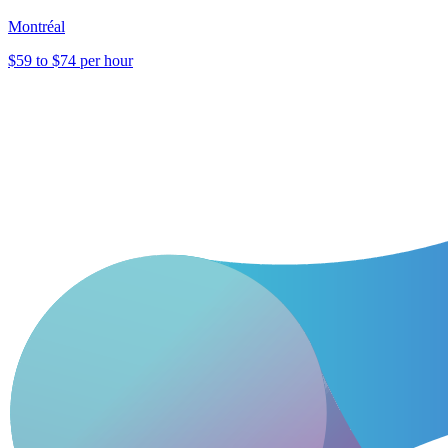
Montréal
$59 to $74 per hour