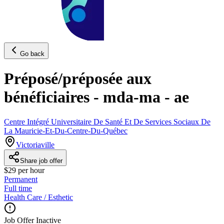
Go back
Préposé/préposée aux
bénéficiaires - mda-ma - ae
Centre Intégré Universitaire De Santé Et De Services Sociaux De
La Mauricie-Et-Du-Centre-Du-Québec
Victoriaville
Share job offer
$29 per hour
Permanent
Full time
Health Care / Esthetic
Job Offer Inactive