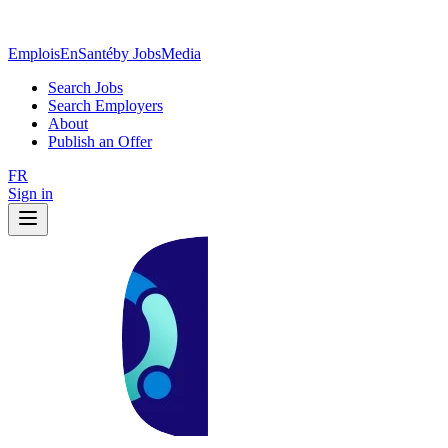
EmploisEnSanté
by JobsMedia
Search Jobs
Search Employers
About
Publish an Offer
FR
Sign in