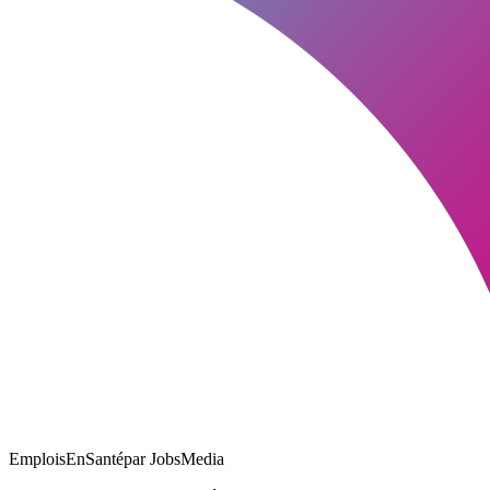
EmploisEnSanté
par JobsMedia