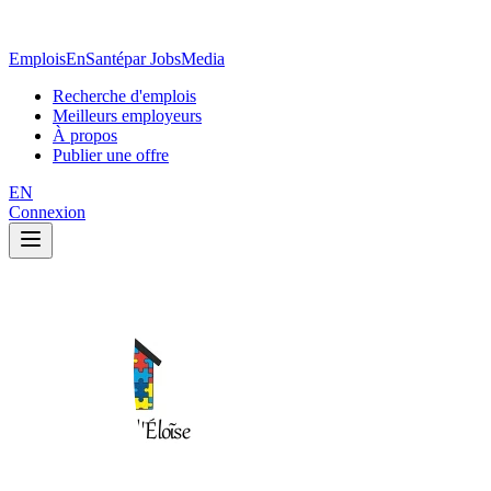
EmploisEnSanté
par JobsMedia
Recherche d'emplois
Meilleurs employeurs
À propos
Publier une offre
EN
Connexion