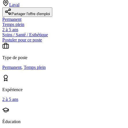
Laval
Partager l'offre d'emploi
Permanent
Temps plein
2 à 5 ans
Soins / Santé / Esthétique
Postuler pour ce poste
Type de poste
Permanent
,
Temps plein
Expérience
2 à 5 ans
Éducation