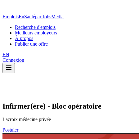
EmploisEnSanté
par JobsMedia
Recherche d'emplois
Meilleurs employeurs
À propos
Publier une offre
EN
Connexion
Infirmer(ère) - Bloc opératoire
Lacroix médecine privée
Postuler