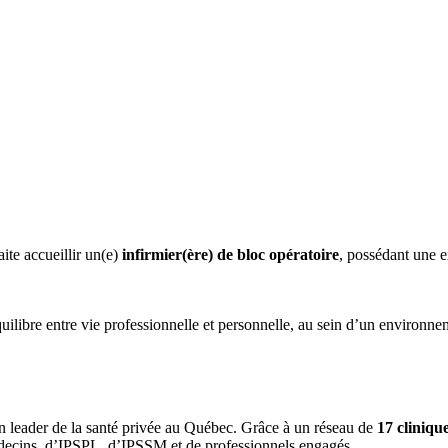
ite accueillir un(e)
infirmier(ère) de bloc opératoire
, possédant une 
équilibre entre vie professionnelle et personnelle, au sein d’un environn
leader de la santé privée au Québec. Grâce à un réseau de
17 cliniqu
decins, d’IPSPL, d’IPSSM et de professionnels engagés.