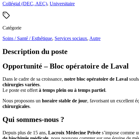
Collégial (DEC, AEC)
,
Universitaire
Catégorie
Soins / Santé / Esthétique
,
Services sociaux
,
Autre
Description du poste
Opportunité – Bloc opératoire de Laval
Dans le cadre de sa croissance,
notre bloc opératoire de Laval
souha
chirurgies variées
.
Le poste est offert
à temps plein ou à temps partiel
.
Nous proposons un
horaire stable de jour
, favorisant un excellent 
chirurgicales
.
Qui sommes-nous ?
Depuis plus de 15 ans,
Lacroix Médecine Privée
s’impose comme un 
de biochimie médicale
, nous pouvons compter sur une équipe de mé