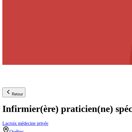
Retour
Infirmier(ère) praticien(ne) spé
Lacroix médecine privée
Québec