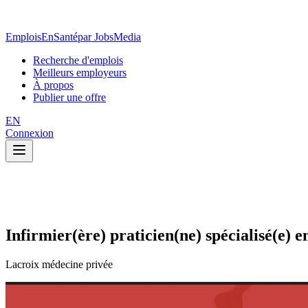
EmploisEnSanté
par JobsMedia
Recherche d'emplois
Meilleurs employeurs
À propos
Publier une offre
EN
Connexion
Infirmier(ère) praticien(ne) spécialisé(e) 
Lacroix médecine privée