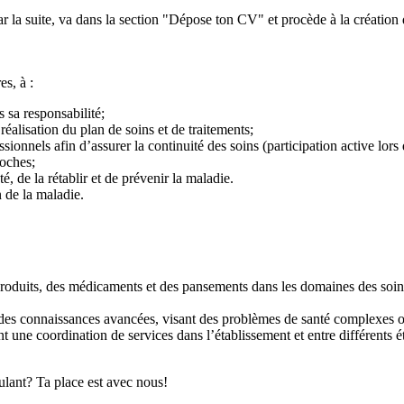
par la suite, va dans la section "Dépose ton CV" et procède à la création 
es, à :
s sa responsabilité;
réalisation du plan de soins et de traitements;
sionnels afin d’assurer la continuité des soins (participation active lors 
roches;
é, de la rétablir et de prévenir la maladie.
n de la maladie.
 produits, des médicaments et des pansements dans les domaines des soins 
 des connaissances avancées, visant des problèmes de santé complexes 
tant une coordination de services dans l’établissement et entre différent
lant? Ta place est avec nous!