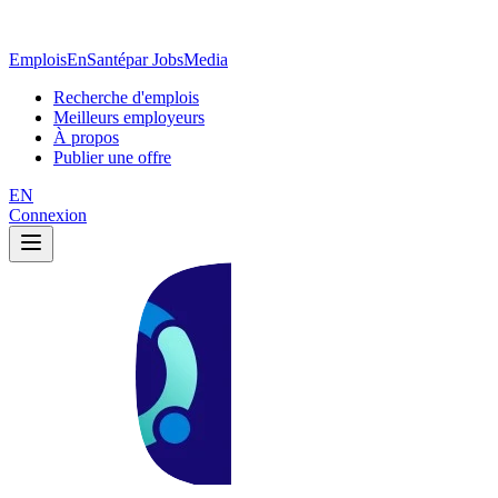
EmploisEnSanté
par JobsMedia
Recherche d'emplois
Meilleurs employeurs
À propos
Publier une offre
EN
Connexion