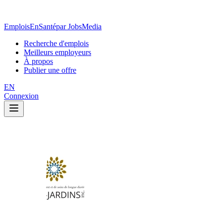
EmploisEnSanté
par JobsMedia
Recherche d'emplois
Meilleurs employeurs
À propos
Publier une offre
EN
Connexion