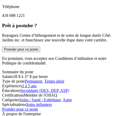
Téléphone
418 688 1221
Prêt à postuler ?
Rejoignez Centre d’hébergement et de soins de longue durée Côté-
Jardins inc. et franchissez une nouvelle étape dans votre carrière.
Postuler pour ce poste
En postulant, vous acceptez nos Conditions d’utilisation et notre
Politique de confidentialité.
Sommaire du poste
Salaire
28 $ à 37 $ par heure
Type de poste
Permanent
,
Temps plein
Expériences
2 à 5 ans
Éducations
Secondaire (DES, DEP, ASP)
Certifications
Membre de l'OIIAQ
Catégories
Soins / Santé / Esthétique
,
Autre
Spécialisations
Soins infirmiers
Postuler pour ce poste
À propos de l'entreprise