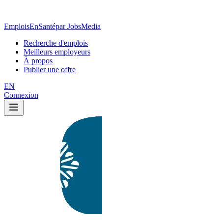
EmploisEnSanté
par JobsMedia
Recherche d'emplois
Meilleurs employeurs
À propos
Publier une offre
EN
Connexion