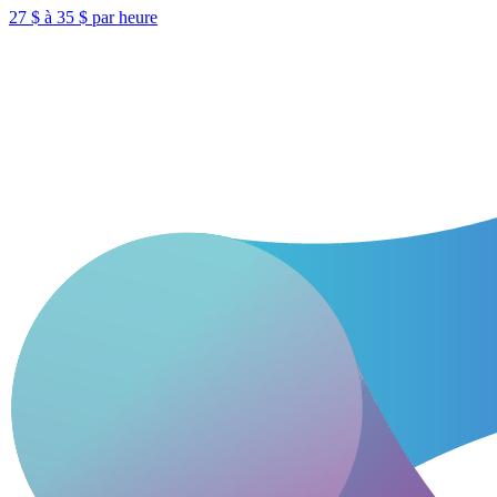
27 $ à 35 $ par heure