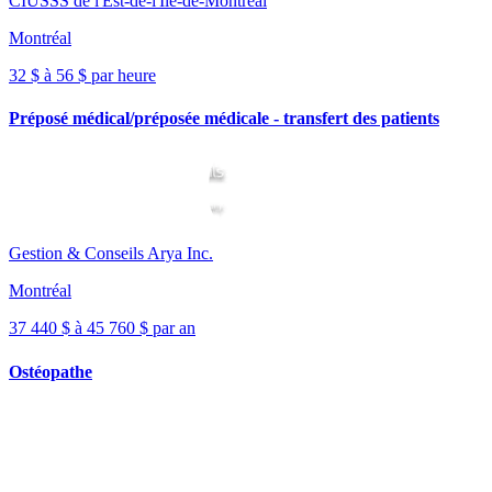
CIUSSS de l'Est-de-l'Île-de-Montréal
Montréal
32 $ à 56 $ par heure
Préposé médical/préposée médicale - transfert des patients
Gestion & Conseils Arya Inc.
Montréal
37 440 $ à 45 760 $ par an
Ostéopathe