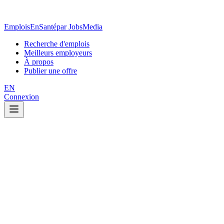
EmploisEnSanté
par JobsMedia
Recherche d'emplois
Meilleurs employeurs
À propos
Publier une offre
EN
Connexion