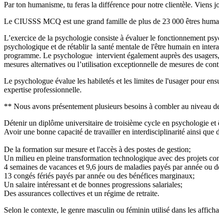
Par ton humanisme, tu feras la différence pour notre clientèle. Vien
Le CIUSSS MCQ est une grand famille de plus de 23 000 êtres humains u
L’exercice de la psychologie consiste à évaluer le fonctionnement psyc
psychologique et de rétablir la santé mentale de l'être humain en inter
programme. Le psychologue intervient également auprès des usagers, de 
mesures alternatives ou l’utilisation exceptionnelle de mesures de con
Le psychologue évalue les habiletés et les limites de l'usager pour ens
expertise professionnelle.
** Nous avons présentement plusieurs besoins à combler au niveau de l
Détenir un diplôme universitaire de troisième cycle en psychologie e
Avoir une bonne capacité de travailler en interdisciplinarité ainsi que 
De la formation sur mesure et l'accès à des postes de gestion;
Un milieu en pleine transformation technologique avec des projets c
4 semaines de vacances et 9,6 jours de maladies payés par année ou 
13 congés fériés payés par année ou des bénéfices marginaux;
Un salaire intéressant et de bonnes progressions salariales;
Des assurances collectives et un régime de retraite.
Selon le contexte, le genre masculin ou féminin utilisé dans les affi