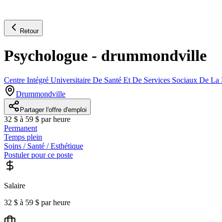
Retour
Psychologue - drummondville
Centre Intégré Universitaire De Santé Et De Services Sociaux De 
Drummondville
Partager l'offre d'emploi
32 $ à 59 $ par heure
Permanent
Temps plein
Soins / Santé / Esthétique
Postuler pour ce poste
Salaire
32 $ à 59 $ par heure