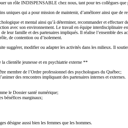
s jouer un rôle INDISPENSABLE chez nous, tant pour tes collègues que p
niques qui a pour mission de maintenir, d’améliorer ainsi que de restau
hologique et mental ainsi qu’à déterminer, recommander et effectuer des 
action avec son environnement. Le travail en équipe interdisciplinaire e
leur famille et des partenaires impliqués. Il réalise l’ensemble des act
trôle, de contention ou d’isolement.
uite suggérer, modifier ou adapter les activités dans les milieux. Il sou
a clientèle jeunesse et en psychiatrie externe **
t être membre de l’Ordre professionnel des psychologues du Québec;
d’animer des rencontres impliquant des partenaires internes et externes.
omme le Dossier santé numérique;
des bénéfices marginaux;
chages désigne aussi bien les femmes que les hommes.