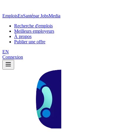
EmploisEnSanté
par JobsMedia
Recherche d'emplois
Meilleurs employeurs
À propos
Publier une offre
EN
Connexion