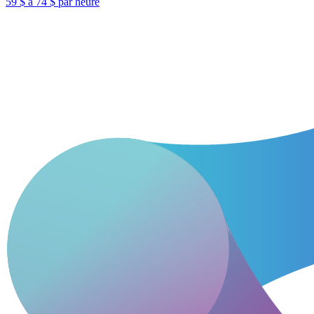
59 $ à 74 $ par heure