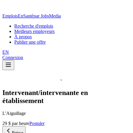
EmploisEnSanté
par JobsMedia
Recherche d'emplois
Meilleurs employeurs
À propos
Publier une offre
EN
Connexion
Intervenant/intervenante en
établissement
L'Aiguillage
29 $ par heure
Postuler
Retour