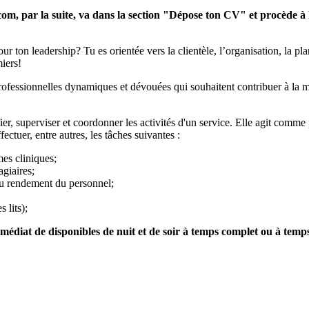
e.com, par la suite, va dans la section "Dépose ton CV" et procède à
r ton leadership? Tu es orientée vers la clientèle, l’organisation, la pla
miers!
ssionnelles dynamiques et dévouées qui souhaitent contribuer à la missi
ier, superviser et coordonner les activités d'un service. Elle agit comme
fectuer, entre autres, les tâches suivantes :
mes cliniques;
agiaires;
 du rendement du personnel;
 lits);
édiat de disponibles de nuit et de soir à temps complet ou à temps 