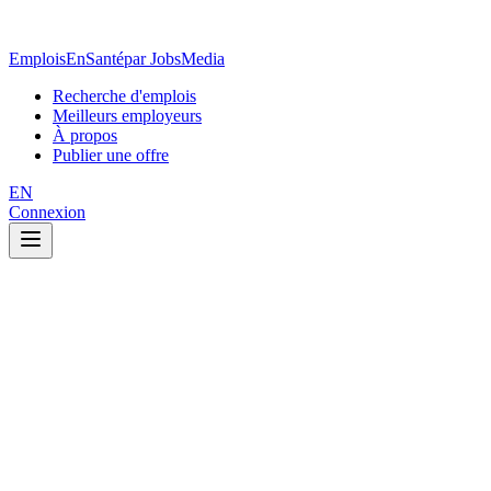
EmploisEnSanté
par JobsMedia
Recherche d'emplois
Meilleurs employeurs
À propos
Publier une offre
EN
Connexion