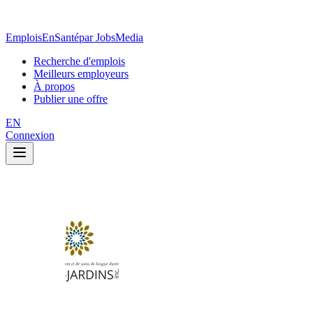
EmploisEnSanté
par JobsMedia
Recherche d'emplois
Meilleurs employeurs
À propos
Publier une offre
EN
Connexion