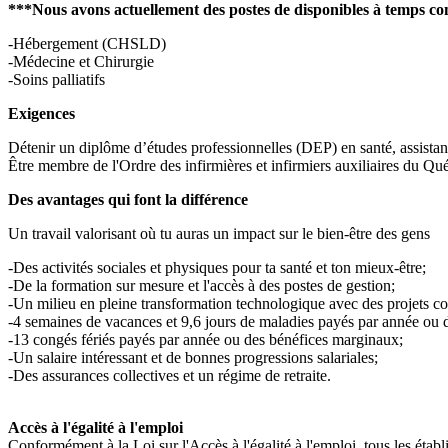
***Nous avons actuellement des postes de disponibles à temps comp
-Hébergement (CHSLD)
-Médecine et Chirurgie
-Soins palliatifs
Exigences
Détenir un diplôme d’études professionnelles (DEP) en santé, assistan
Être membre de l'Ordre des infirmières et infirmiers auxiliaires du Qu
Des avantages qui font la différence
Un travail valorisant où tu auras un impact sur le bien-être des gens
-Des activités sociales et physiques pour ta santé et ton mieux-être;
-De la formation sur mesure et l'accès à des postes de gestion;
-Un milieu en pleine transformation technologique avec des projets 
-4 semaines de vacances et 9,6 jours de maladies payés par année ou 
-13 congés fériés payés par année ou des bénéfices marginaux;
-Un salaire intéressant et de bonnes progressions salariales;
-Des assurances collectives et un régime de retraite.
Accès à l'égalité à l'emploi
Conformément à la Loi sur l'Accès à l'égalité à l'emploi, tous les éta