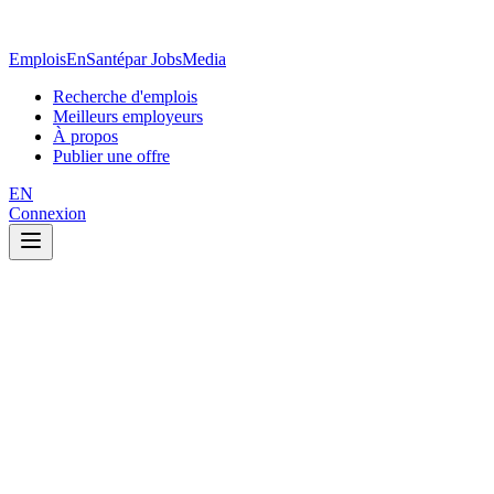
EmploisEnSanté
par JobsMedia
Recherche d'emplois
Meilleurs employeurs
À propos
Publier une offre
EN
Connexion