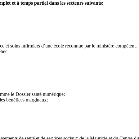
let et à temps partiel dans les secteurs suivants:
ce et soins infirmiers d’une école reconnue par le ministère compétent.
ébec.
comme le Dossier santé numérique;
des bénéfices marginaux;
blissements de santé et de services sociaux de la Mauricie et du Centre-