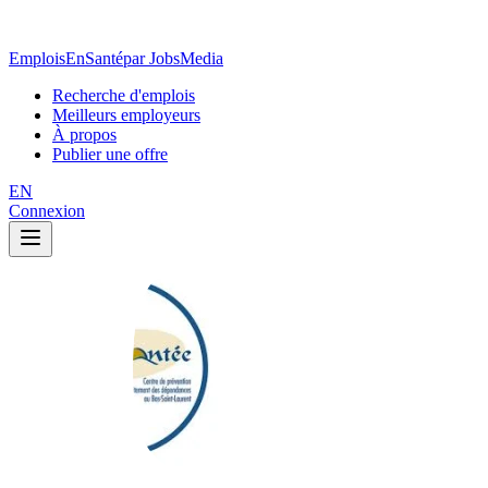
EmploisEnSanté
par JobsMedia
Recherche d'emplois
Meilleurs employeurs
À propos
Publier une offre
EN
Connexion