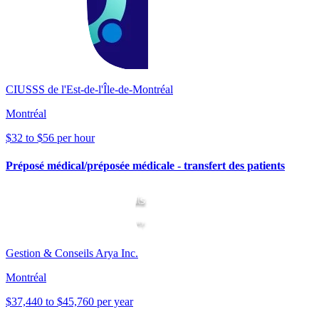
CIUSSS de l'Est-de-l'Île-de-Montréal
Montréal
$32 to $56 per hour
Préposé médical/préposée médicale - transfert des patients
Gestion & Conseils Arya Inc.
Montréal
$37,440 to $45,760 per year