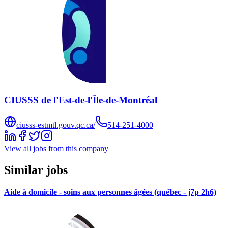
CIUSSS de l'Est-de-l'Île-de-Montréal
ciusss-estmtl.gouv.qc.ca/
514-251-4000
View all jobs from this company
Similar jobs
Aide à domicile - soins aux personnes âgées (québec - j7p 2h6)