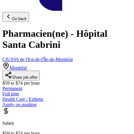
Go back
Pharmacien(ne) - Hôpital
Santa Cabrini
CIUSSS de l'Est-de-l'Île-de-Montréal
Montréal
Share job offer
$59 to $74 per hour
Permanent
Full time
Health Care / Esthetic
Apply on position
Salary
$59 to $74 per hour