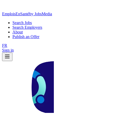
EmploisEnSanté
by JobsMedia
Search Jobs
Search Employers
About
Publish an Offer
FR
Sign in