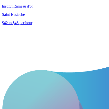
Institut Rameau d'or
Saint-Eustache
$42 to $46 per hour