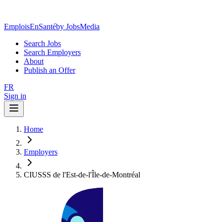
EmploisEnSanté
by JobsMedia
Search Jobs
Search Employers
About
Publish an Offer
FR
Sign in
Home
Employers
CIUSSS de l'Est-de-l'Île-de-Montréal