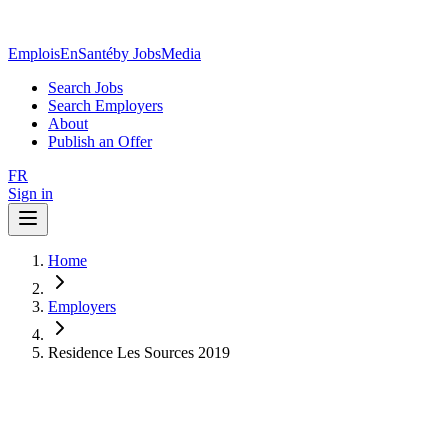
EmploisEnSanté
by JobsMedia
Search Jobs
Search Employers
About
Publish an Offer
FR
Sign in
Home
Employers
Residence Les Sources 2019