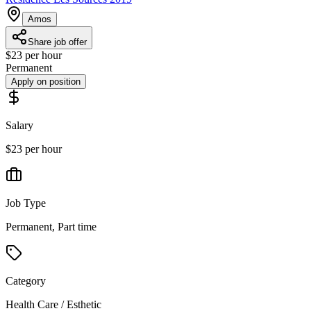
Amos
Share job offer
$23 per hour
Permanent
Apply on position
Salary
$23 per hour
Job Type
Permanent, Part time
Category
Health Care / Esthetic