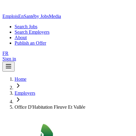
EmploisEnSanté
by JobsMedia
Search Jobs
Search Employers
About
Publish an Offer
FR
Sign in
Home
Employers
Office D'Habitation Fleuve Et Vallée