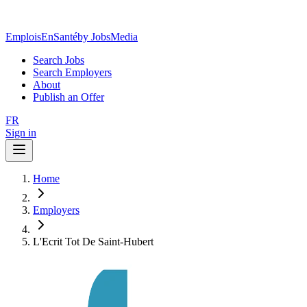
EmploisEnSanté
by JobsMedia
Search Jobs
Search Employers
About
Publish an Offer
FR
Sign in
Home
Employers
L'Ecrit Tot De Saint-Hubert