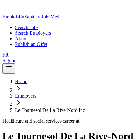
EmploisEnSanté
by JobsMedia
Search Jobs
Search Employers
About
Publish an Offer
FR
Sign in
Home
Employers
Le Tournesol De La Rive-Nord Inc
Healthcare and social services career at
Le Tournesol De La Rive-Nord