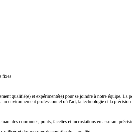
 fixes
ent qualifié(e) et expérimenté(e) pour se joindre à notre équipe. La p
ns un environnement professionnel où l'art, la technologie et la précision
uant des couronnes, ponts, facettes et incrustations en assurant précisi
x utilisés et des mesures de contrôle de la qualité.