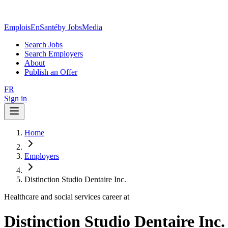
EmploisEnSanté
by JobsMedia
Search Jobs
Search Employers
About
Publish an Offer
FR
Sign in
Home
Employers
Distinction Studio Dentaire Inc.
Healthcare and social services career at
Distinction Studio Dentaire Inc.