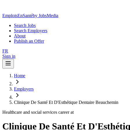
EmploisEnSanté
by JobsMedia
Search Jobs
Search Employers
About
Publish an Offer
FR
Sign in
Home
Employers
Clinique De Santé Et D'Esthétique Dentaire Beauchemin
Healthcare and social services career at
Clinique De Santé Et D'Esthéti