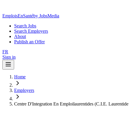
EmploisEnSanté
by JobsMedia
Search Jobs
Search Employers
About
Publish an Offer
FR
Sign in
Home
Employers
Centre D'Integration En Emploilaurentides (C.I.E. Laurentide