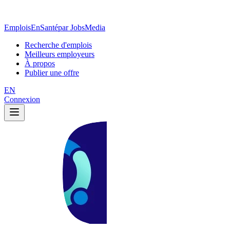
EmploisEnSanté
par JobsMedia
Recherche d'emplois
Meilleurs employeurs
À propos
Publier une offre
EN
Connexion