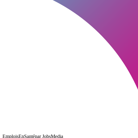
EmploisEnSanté
par JobsMedia