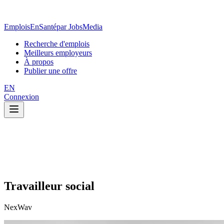
EmploisEnSanté
par JobsMedia
Recherche d'emplois
Meilleurs employeurs
À propos
Publier une offre
EN
Connexion
Travailleur social
NexWav