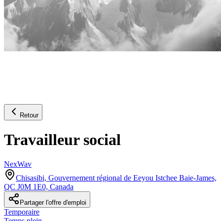
Retour
Travailleur social
NexWav
Chisasibi, Gouvernement régional de Eeyou Istchee Baie-James,
QC J0M 1E0, Canada
Partager l'offre d'emploi
Temporaire
Temps plein