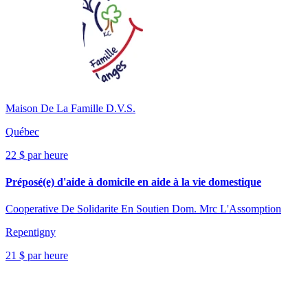
Maison De La Famille D.V.S.
Québec
22 $ par heure
Préposé(e) d'aide à domicile en aide à la vie domestique
Cooperative De Solidarite En Soutien Dom. Mrc L'Assomption
Repentigny
21 $ par heure