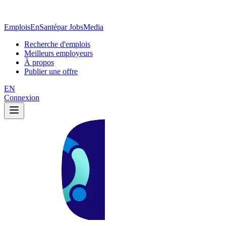
EmploisEnSanté
par JobsMedia
Recherche d'emplois
Meilleurs employeurs
À propos
Publier une offre
EN
Connexion