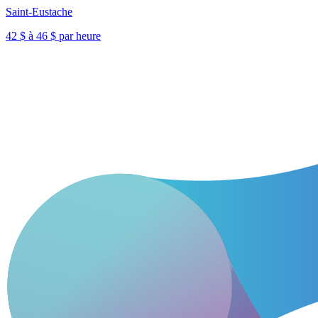
Saint-Eustache
42 $ à 46 $ par heure