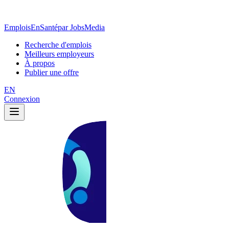
EmploisEnSanté
par JobsMedia
Recherche d'emplois
Meilleurs employeurs
À propos
Publier une offre
EN
Connexion