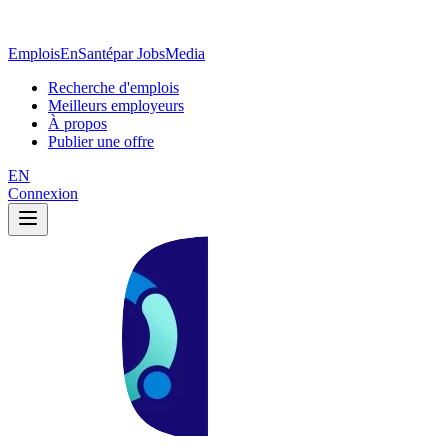
EmploisEnSanté
par JobsMedia
Recherche d'emplois
Meilleurs employeurs
À propos
Publier une offre
EN
Connexion