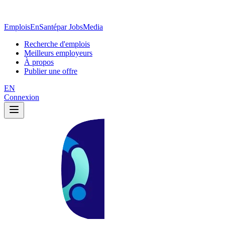
EmploisEnSanté
par JobsMedia
Recherche d'emplois
Meilleurs employeurs
À propos
Publier une offre
EN
Connexion