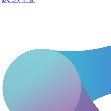
42 $ à 46 $ par heure