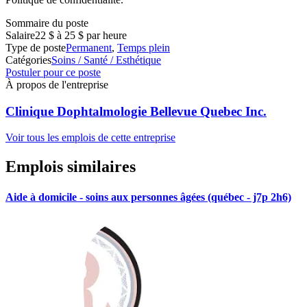
Sommaire du poste
Salaire
22 $ à 25 $ par heure
Type de poste
Permanent
,
Temps plein
Catégories
Soins / Santé / Esthétique
Postuler pour ce poste
À propos de l'entreprise
Clinique Dophtalmologie Bellevue Quebec Inc.
Voir tous les emplois de cette entreprise
Emplois similaires
Aide à domicile - soins aux personnes âgées (québec - j7p 2h6)