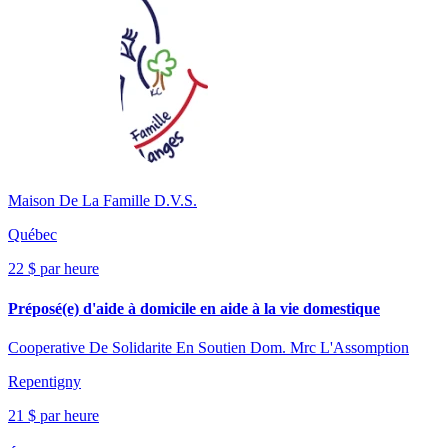
Maison De La Famille D.V.S.
Québec
22 $ par heure
Préposé(e) d'aide à domicile en aide à la vie domestique
Cooperative De Solidarite En Soutien Dom. Mrc L'Assomption
Repentigny
21 $ par heure