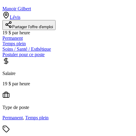
Manoir Gilbert
Lévis
Partager l'offre d'emploi
19 $ par heure
Permanent
Temps plein
Soins / Santé / Esthétique
Postuler pour ce poste
Salaire
19 $ par heure
Type de poste
Permanent
,
Temps plein