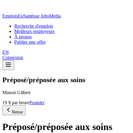
EmploisEnSanté
par JobsMedia
Recherche d'emplois
Meilleurs employeurs
À propos
Publier une offre
EN
Connexion
Préposé/préposée aux soins
Manoir Gilbert
19 $ par heure
Postuler
Retour
Préposé/préposée aux soins