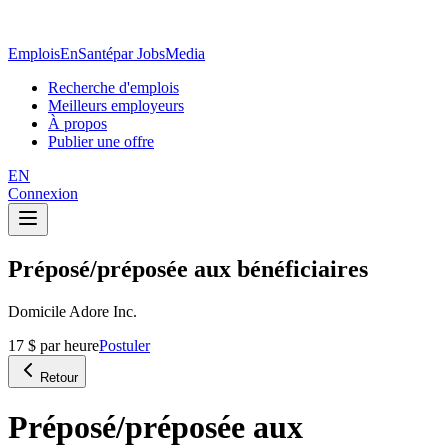
EmploisEnSanté
par JobsMedia
Recherche d'emplois
Meilleurs employeurs
À propos
Publier une offre
EN
Connexion
Préposé/préposée aux bénéficiaires
Domicile Adore Inc.
17 $ par heure
Postuler
Retour
Préposé/préposée aux