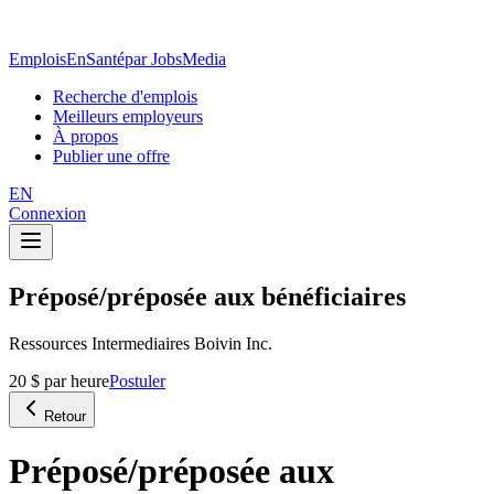
EmploisEnSanté
par JobsMedia
Recherche d'emplois
Meilleurs employeurs
À propos
Publier une offre
EN
Connexion
Préposé/préposée aux bénéficiaires
Ressources Intermediaires Boivin Inc.
20 $ par heure
Postuler
Retour
Préposé/préposée aux