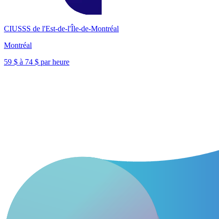
CIUSSS de l'Est-de-l'Île-de-Montréal
Montréal
59 $ à 74 $ par heure