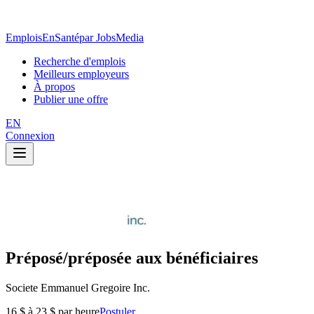
EmploisEnSanté
par JobsMedia
Recherche d'emplois
Meilleurs employeurs
À propos
Publier une offre
EN
Connexion
Préposé/préposée aux bénéficiaires
Societe Emmanuel Gregoire Inc.
16 $ à 23 $ par heure
Postuler