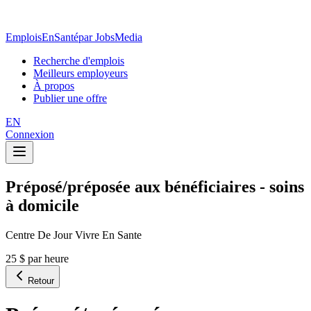
EmploisEnSanté
par JobsMedia
Recherche d'emplois
Meilleurs employeurs
À propos
Publier une offre
EN
Connexion
Préposé/préposée aux bénéficiaires - soins
à domicile
Centre De Jour Vivre En Sante
25 $ par heure
Retour