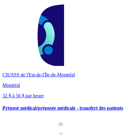
CIUSSS de l'Est-de-l'Île-de-Montréal
Montréal
32 $ à 56 $ par heure
Préposé médical/préposée médicale - transfert des patients