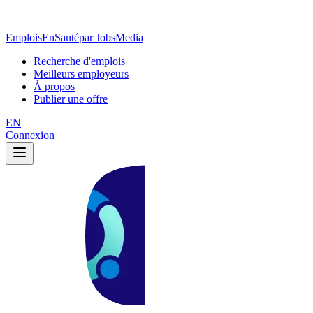
EmploisEnSanté
par JobsMedia
Recherche d'emplois
Meilleurs employeurs
À propos
Publier une offre
EN
Connexion