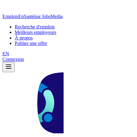
EmploisEnSanté
par JobsMedia
Recherche d'emplois
Meilleurs employeurs
À propos
Publier une offre
EN
Connexion