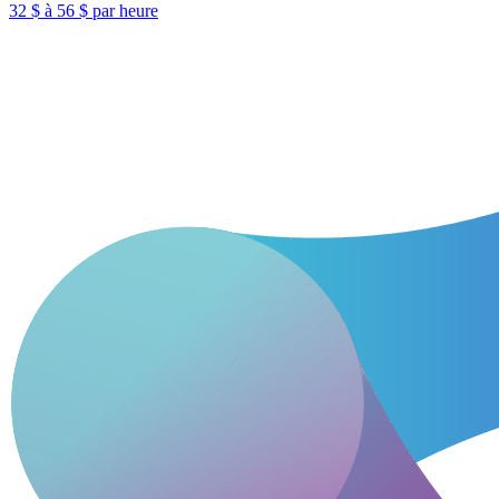
32 $ à 56 $ par heure