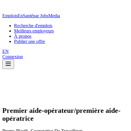
EmploisEnSanté
par JobsMedia
Recherche d'emplois
Meilleurs employeurs
À propos
Publier une offre
EN
Connexion
Premier aide-opérateur/première aide-
opératrice
Promo-Plastik, Cooperative De Travailleurs