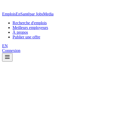
EmploisEnSanté
par JobsMedia
Recherche d'emplois
Meilleurs employeurs
À propos
Publier une offre
EN
Connexion