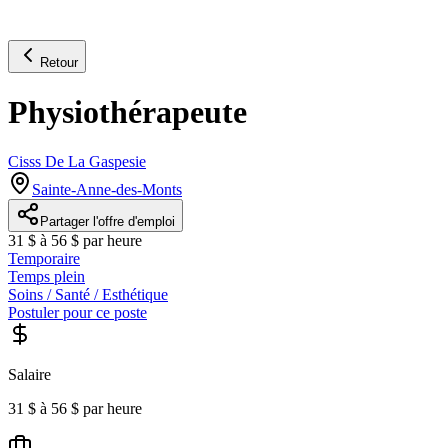
Retour
Physiothérapeute
Cisss De La Gaspesie
Sainte-Anne-des-Monts
Partager l'offre d'emploi
31 $ à 56 $ par heure
Temporaire
Temps plein
Soins / Santé / Esthétique
Postuler pour ce poste
Salaire
31 $ à 56 $ par heure