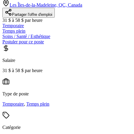
Les Îles-de-la-Madeleine, QC, Canada
Partager l'offre d'emploi
31 $ à 58 $ par heure
Temporaire
Temps plein
Soins / Santé / Esthétique
Postuler pour ce poste
Salaire
31 $ à 58 $ par heure
Type de poste
Temporaire
,
Temps plein
Catégorie