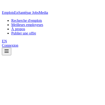
EmploisEnSanté
par JobsMedia
Recherche d'emplois
Meilleurs employeurs
À propos
Publier une offre
EN
Connexion