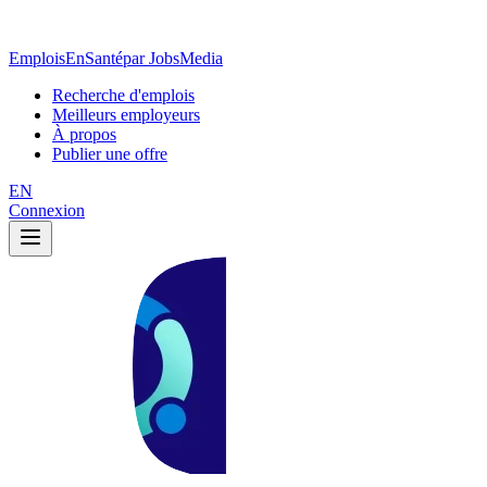
EmploisEnSanté
par JobsMedia
Recherche d'emplois
Meilleurs employeurs
À propos
Publier une offre
EN
Connexion