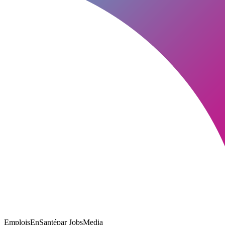
EmploisEnSanté
par JobsMedia