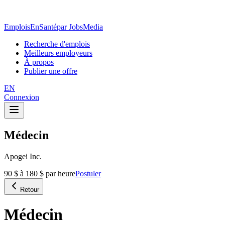
EmploisEnSanté
par JobsMedia
Recherche d'emplois
Meilleurs employeurs
À propos
Publier une offre
EN
Connexion
Médecin
Apogei Inc.
90 $ à 180 $ par heure
Postuler
Retour
Médecin