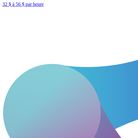
32 $ à 56 $ par heure