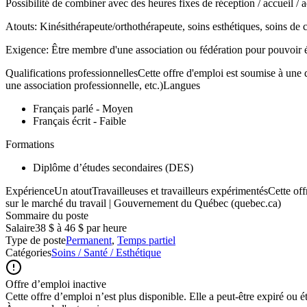
Possibilité de combiner avec des heures fixes de réception / accueil / a
Atouts: Kinésithérapeute/orthothérapeute, soins esthétiques, soins de 
Exigence: Être membre d'une association ou fédération pour pouvoir é
Qualifications professionnellesCette offre d'emploi est soumise à une q
une association professionnelle, etc.)Langues
Français parlé - Moyen
Français écrit - Faible
Formations
Diplôme d’études secondaires (DES)
ExpérienceUn atoutTravailleuses et travailleurs expérimentésCette off
sur le marché du travail | Gouvernement du Québec (quebec.ca)
Sommaire du poste
Salaire
38 $ à 46 $ par heure
Type de poste
Permanent
,
Temps partiel
Catégories
Soins / Santé / Esthétique
Offre d’emploi inactive
Cette offre d’emploi n’est plus disponible. Elle a peut-être expiré ou é