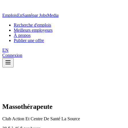
EmploisEnSanté
par JobsMedia
Recherche d'emplois
Meilleurs employeurs
À propos
Publier une offre
EN
Connexion
Massothérapeute
Club Action Et Centre De Santé La Source