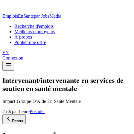
EmploisEnSanté
par JobsMedia
Recherche d'emplois
Meilleurs employeurs
À propos
Publier une offre
EN
Connexion
Intervenant/intervenante en services de
soutien en santé mentale
Impact-Groupe D'Aide En Sante Mentale
25 $ par heure
Postuler
Retour