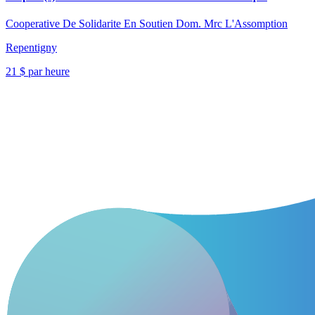
Cooperative De Solidarite En Soutien Dom. Mrc L'Assomption
Repentigny
21 $ par heure