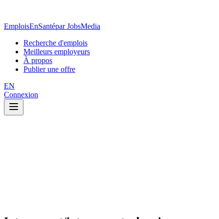
EmploisEnSanté
par JobsMedia
Recherche d'emplois
Meilleurs employeurs
À propos
Publier une offre
EN
Connexion