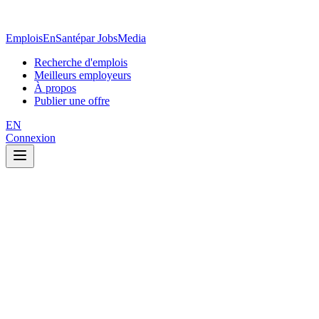
EmploisEnSanté
par JobsMedia
Recherche d'emplois
Meilleurs employeurs
À propos
Publier une offre
EN
Connexion