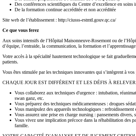
Des conférences scientifiques du Centre d’excellence en soins i
De la formation continue accréditée et non accréditée
Site web de l’établissement :
http://ciusss-estmtl.gouv.qc.ca/
Ce que vous ferez
Aux soins intensifs de l’Hôpital Maisonneuve-Rosemont ou de l’Hôpital
d’équipe, l’entraide, la communication, la formation et l’apprentissage
Votre accès à la spécialité hautement technologique se fait graduellem
patients.
Vous êtes stimulée par les techniques innovantes qui s’intègrent à vos 
CHAQUE JOUR EST DIFFÉRENT ET LES DÉFIS À RELEVE
Vous collaborez aux techniques d'urgence : intubation, réanimati
swan ganz, etc.
Vous préparez des techniques médicamenteuses : drogues sédativ
Vous manipulez des appareils technologiques : refroidissement co
Vous assurez une prise en charge nursing : pansements divers, s
Vous vivez une implication précoce dans la réhabilitation des pati
famille.
VOTRE CAPACITÉ D’ANALYSE ET DE JUGEMENT CRITIQ