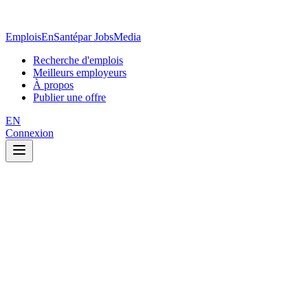
EmploisEnSanté
par JobsMedia
Recherche d'emplois
Meilleurs employeurs
À propos
Publier une offre
EN
Connexion