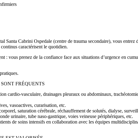
nfirmiers
 Santa Cabrini Ospedale (centre de trauma secondaire), vous entrez dans 
 continus caractérisent le quotidien.
ent : vous prenez de la confiance face aux situations d’urgence en cumu
pratiques.
R SONT FRÉQUENTS
on cardio-vasculaire, drainages pleuraux ou abdominaux, trachéotomie pe
es, vasoactives, curarisation, etc.
rporel, saturation cérébrale, réchauffement de solutés, dialyse, surveil
onde urinaire, tube naso-gastrique, voies veineuse périphériques, etc.
ents de soins intensifs en collaboration avec les équipes multidisciplinair
UE EST VALORISÉE