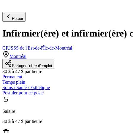
Retour
Infirmier(ère) et infirmier(ère) c
CIUSSS de l'Est-de-l'Île-de-Montréal
Montréal
Partager l'offre d'emploi
30 $ à 47 $ par heure
Permanent
Temps plein
Soins / Santé / Esthétique
Postuler pour ce poste
Salaire
30 $ à 47 $ par heure